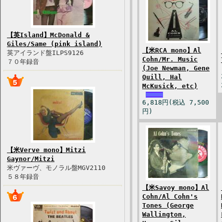
【英Island】McDonald &
Giles/Same (pink island)
【米RCA mono】Al
英アイランド盤ILPS9126
Cohn/Mr. Music
７０年録音
(Joe Newman, Gene
Quill, Hal
McKusick, etc)
6,818円(税込 7,500
円)
【米Verve mono】Mitzi
Gaynor/Mitzi
米ヴァーヴ、モノラル盤MGV2110
５８年録音
【米Savoy mono】Al
Cohn/Al Cohn's
Tones (George
Wallington,