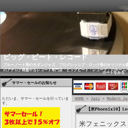
ビッグ・ビート・レコード
ブルーノート等のモダンジャズ、プログレッシブ・ロック等のオリジナル
のアナログ廃盤中古レコード専門店「ビッグビート・レコード」のホーム
カートをみる
サマー・セールのお知らせ
ただいま、サマー・セールを行っていま
HOME
>
Jazz
>
Modern Ja
す。
【米Phoenix10】Le
米フェニックス１