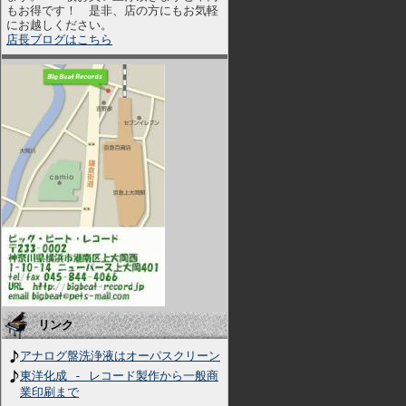
もお得です！ 是非、店の方にもお気軽
にお越しください。
店長ブログはこちら
リンク
アナログ盤洗浄液はオーパスクリーン
東洋化成 - レコード製作から一般商
業印刷まで