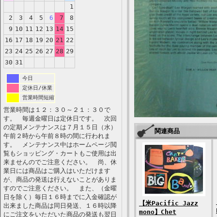
1
2
3
4
5
6
7
8
9
10
11
12
13
14
15
16
17
18
19
20
21
22
23
24
25
26
27
28
29
30
31
今日
定休日/休業
営業時間短縮
営業時間は１２：３０～２１：３０で
す。 毎週金曜日は定休日です。 次回
の定期メンテナンスは７月１５日（水）
関連商品
午前２時から午前８時の間に行われま
す。 メンテナンス中はホームページ閲
覧もショッピング・カートもご使用は出
来ませんのでご注意ください。 尚、休
業日には商品はご購入はいただけます
が、商品の発送は行えないことがありま
すのでご注意ください。 また、（金曜
日を除く）毎日１６時までに入金確認が
【米Pacific Jazz
出来ました商品は同日発送、１６時以降
mono】Chet
にご注文をいただいた商品の発送も翌日