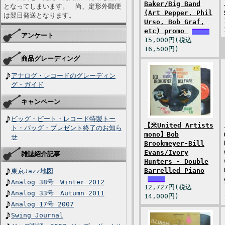
Baker/Big Band
となってしまいます。 尚、定形外郵便
(Art Pepper, Phil
は翌日発送となります。
Urso, Bob Graf,
etc) promo
アンケート
15,000円(税込
16,500円)
商品グレーディング
アナログ・レコードのグレーディン
グ・ガイド
キャンペーン
ビッグ・ビート・レコード特製トー
【米United Artists
ト・バッグ・プレゼント終了のお知ら
mono】Bob
せ
Brookmeyer-Bill
Evans/Ivory
雑誌紹介記事
Hunters - Double
Barrelled Piano
東京Jazz地図
Analog 38号 Winter 2012
12,727円(税込
Analog 33号 Autumn 2011
14,000円)
Analog 17号 2007
Swing Journal