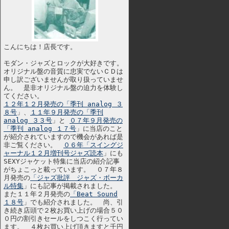
こんにちは！店長です。
モダン・ジャズとロックが大好きです。
オリジナル盤の音質に忠実でないＣＤは
申し訳ございませんが取り扱っていませ
ん。 是非オリジナル盤の迫力を体験し
てください。
１２年１２月発売の「季刊 analog ３
８号
」、
１１年９月発売の「季刊
analog ３３号
」と
０７年９月発売の
「季刊 analog １７号
」に当店のこと
が紹介されていますので機会があれば是
非ご覧ください。
０６年「スイングジ
ャーナル１２月増刊号ジャズ読本
」にも
SEXYジャケット特集に当店の紹介記事
がちょこっと載っています。 ０７年８
月発売の
「ジャズ批評 ジャズ・ボーカ
ル特集
」にも記事が掲載されました。
また１１年２月発売の
「Beat Sound
１８号
」でも紹介されました。 尚、引
き続き店頭で２枚お買い上げの場合５０
０円の割引きセールをしつこく行ってい
ます。 ４枚お買い上げ頂きますと千円