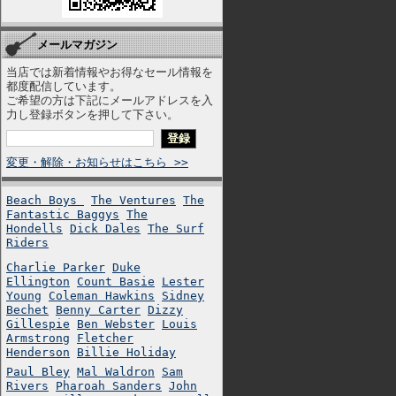
メールマガジン
当店では新着情報やお得なセール情報を
都度配信しています。
ご希望の方は下記にメールアドレスを入
力し登録ボタンを押して下さい。
変更・解除・お知らせはこちら >>
Beach Boys
The Ventures
The
Fantastic Baggys
The
Hondells
Dick Dales
The Surf
Riders
Charlie Parker
Duke
Ellington
Count Basie
Lester
Young
Coleman Hawkins
Sidney
Bechet
Benny Carter
Dizzy
Gillespie
Ben Webster
Louis
Armstrong
Fletcher
Henderson
Billie Holiday
Paul Bley
Mal Waldron
Sam
Rivers
Pharoah Sanders
John