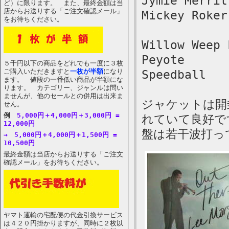
Jymie Merrit
ど）に限ります。 また、最終金額は当
店からお送りする「ご注文確認メール」
Mickey Roker
をお待ちください。
Willow Weep 
Peyote
５千円以下の商品をどれでも一度に３枚
ご購入いただきますと
一枚が半額
になり
Speedball
ます。 値段の一番低い商品が半額にな
ります。 カテゴリー、ジャンルは問い
ませんが、他のセールとの併用は出来ま
ジャケットは開
せん。
例
5,000円＋4,000円＋3,000円 =
れていて良好で
12,000円
盤は若干波打っ
→ 5,000円＋4,000円＋1,500円 =
10,500円
最終金額は当店からお送りする「ご注文
確認メール」をお待ちください。
ヤマト運輸の宅配便の代金引換サービス
は４２０円掛かりますが、同時に２枚以