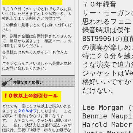
７０年録音
９月３０日（水）までどれでも２枚お買
リー・モーガン
い上げいただきますと１０％割引き、３
枚以上で１５％割引きとお得です。
思われるフェニ
この機会に是非まとめてお買い上げくだ
録音時期は傑作 Li
さい。
尚、割引き金額は自動計算されませんの
BST9906)
で、当店から届きます「確認メール」の
到着をお待ちください。
の演奏が楽しめ
会員様にはもちろんポイントも付きま
特に２０分を越える
す。
うな演奏で迫力
ご不明な点がございましたら是非お気軽
にお問い合わせください。
ジャケットはVe
格好いいですが
お得なまとめ買い
だけない。
Lee Morgan (
どれでも一度に１０枚以上ご購入いただ
きますと
２０％オフ
になります。 まと
Bennie Maupi
め買いの場合はかなりお得になりま
す。 カテゴリー、ジャンルは問いませ
Harold Maber
ん。 但し、決済方法は銀行振込（みず
ほ銀行、三菱UFJ銀行、ゆうちょ銀行な