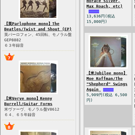
Horace Silver,
Max Roach, etc)
13,636円(税込
15,000円)
【英Parlophone mono】The
Beatles/Twist and Shout (EP)
英パーロフォン、45回転、モノラル盤
GEP8882
６３年録音
【米Jubilee mono】
Moe Koffman/The
"Shepherd" Swings
Again
5,909円(税込 6,500
【米Verve mono】Kenny
円)
Burrell/Guitar Forms
米ヴァーヴ、モノラル盤V8612
６４、６５年録音