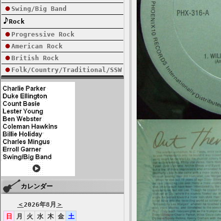
Swing/Big Band
Rock
Progressive Rock
American Rock
British Rock
Folk/Country/Traditional/SSW
カレンダー
＜
2026年8月
＞
日
月
火
水
木
金
土