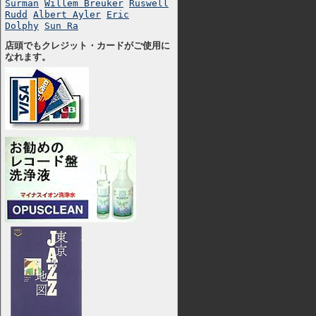
Surman
Willem Breuker
Ruswell
Rudd
Albert Ayler
Eric
Dolphy
Sun Ra
店頭でもクレジット・カードがご使用に
なれます。