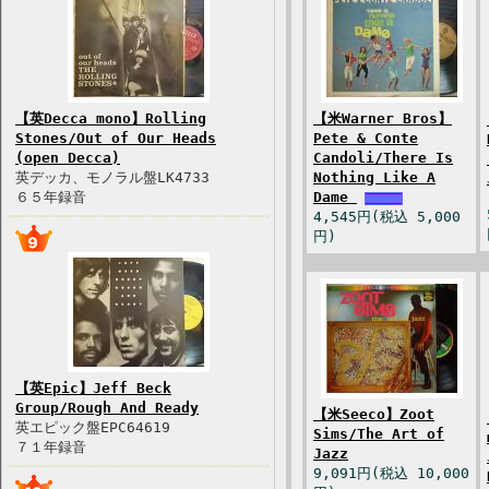
【英Decca mono】Rolling
【米Warner Bros】
Stones/Out of Our Heads
Pete & Conte
(open Decca)
Candoli/There Is
英デッカ、モノラル盤LK4733
Nothing Like A
６５年録音
Dame
4,545円(税込 5,000
円)
【英Epic】Jeff Beck
Group/Rough And Ready
【米Seeco】Zoot
英エピック盤EPC64619
Sims/The Art of
７１年録音
Jazz
9,091円(税込 10,000