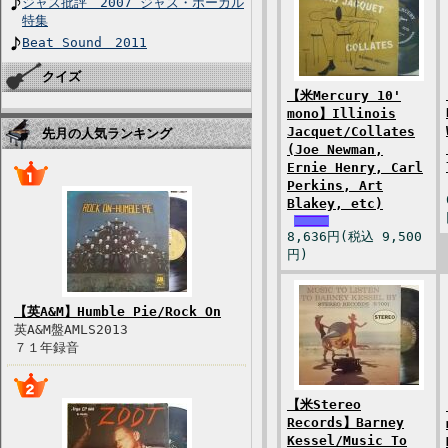
ジャズ批評 2007 ジャズ・ボーカル
特集
Beat Sound 2011
クイズ
【米Mercury 10'
mono】Illinois
Jacquet/Collates
先月の人気ランキング
(Joe Newman,
Ernie Henry, Carl
Perkins, Art
Blakey, etc)
8,636円(税込 9,500
円)
【英A&M】Humble Pie/Rock On
英A&M盤AMLS2013
７１年録音
【米Stereo
Records】Barney
Kessel/Music To