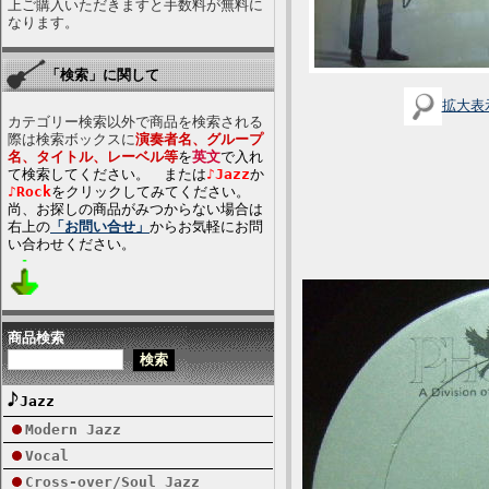
上ご購入いただきますと手数料が無料に
なります。
「検索」に関して
拡大表
カテゴリー検索以外で商品を検索される
際は検索ボックスに
演奏者名、グループ
名、タイトル、レーベル等
を
英文
で入れ
て検索してください。 または
♪Jazz
か
♪Rock
をクリックしてみてください。
尚、お探しの商品がみつからない場合は
右上の
「お問い合せ」
からお気軽にお問
い合わせください。
商品検索
Jazz
Modern Jazz
Vocal
Cross-over/Soul Jazz